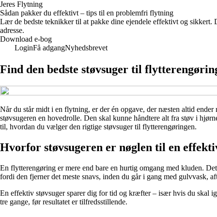
Jeres Flytning
Sådan pakker du effektivt – tips til en problemfri flytning
Lær de bedste teknikker til at pakke dine ejendele effektivt og sikkert
adresse.
Download e-bog
Login
Få adgang
Nyhedsbrevet
Find den bedste støvsuger til flytterengøri
Når du står midt i en flytning, er der én opgave, der næsten altid ender
støvsugeren en hovedrolle. Den skal kunne håndtere alt fra støv i hjørn
til, hvordan du vælger den rigtige støvsuger til flytterengøringen.
Hvorfor støvsugeren er nøglen til en effekti
En flytterengøring er mere end bare en hurtig omgang med kluden. Det h
fordi den fjerner det meste snavs, inden du går i gang med gulvvask, af
En effektiv støvsuger sparer dig for tid og kræfter – især hvis du skal
tre gange, før resultatet er tilfredsstillende.