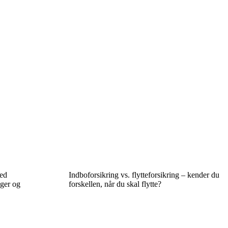
ved
Indboforsikring vs. flytteforsikring – kender du
gger og
forskellen, når du skal flytte?