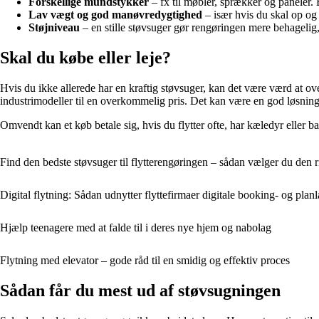
Forskellige mundstykker
– fx til møbler, sprækker og paneler.
Lav vægt og god manøvredygtighed
– især hvis du skal op og 
Støjniveau
– en stille støvsuger gør rengøringen mere behagelig, 
Skal du købe eller leje?
Hvis du ikke allerede har en kraftig støvsuger, kan det være værd at o
industrimodeller til en overkommelig pris. Det kan være en god løsning,
Omvendt kan et køb betale sig, hvis du flytter ofte, har kæledyr eller b
Find den bedste støvsuger til flytterengøringen – sådan vælger du den r
Digital flytning: Sådan udnytter flyttefirmaer digitale booking- og pla
Hjælp teenagere med at falde til i deres nye hjem og nabolag
Flytning med elevator – gode råd til en smidig og effektiv proces
Sådan får du mest ud af støvsugningen