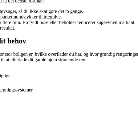
t få det bedste resultat:
støvsuger, så du ikke skal gøre det to gange.
 parketmundstykker til trægulve.
i flere rum. En fyldt pose eller beholder reducerer sugeevnen markant.
resultat.
dit behov
 hvor stor boligen er, hvilke overflader du har, og hvor grundig rengøri
til at efterlade dit gamle hjem skinnende rent.
igtige
nlægningssystemer
d