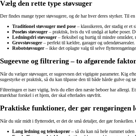
Vælg den rette type støvsuger
Der findes mange typer støvsugere, og de har hver deres styrker. Til en 
Traditionel støvsuger med pose
– klassikeren, der stadig er et s
Poseløs støvsuger
– praktisk, hvis du vil undgå at købe poser. D
Ledningsfri støvsuger
– fleksibel og hurtig til mindre områder,
Grovstøvsuger
– perfekt til kældre, garager og udendørsarealer
Robotstøvsuger
– ikke det oplagte valg til selve flytterengørin
Sugeevne og filtrering – to afgørende fakto
Når du vælger støvsuger, er sugeevnen det vigtigste parameter. Kig eft
sugestyrke er praktisk, så du kan tilpasse den til både hårde gulve og t
Filtreringen er især vigtig, hvis du eller den næste beboer har allergi. E
mærkbar forskel i et hjem, der skal efterlades støvfrit.
Praktiske funktioner, der gør rengøringen l
Når du står midt i flytterodet, er det de små detaljer, der gør forskelle
Lang ledning og teleskoprør
– så du kan nå hele rummet uden at