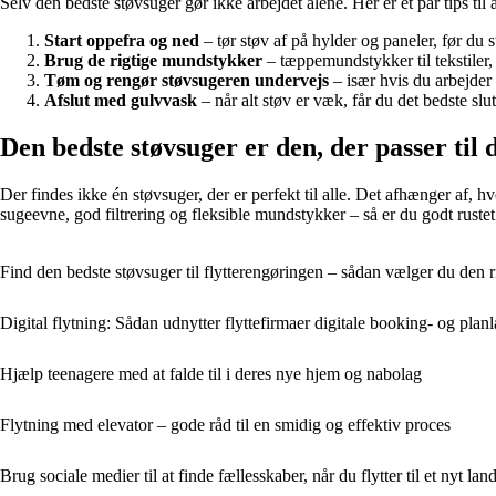
Selv den bedste støvsuger gør ikke arbejdet alene. Her er et par tips til a
Start oppefra og ned
– tør støv af på hylder og paneler, før du 
Brug de rigtige mundstykker
– tæppemundstykker til tekstiler,
Tøm og rengør støvsugeren undervejs
– især hvis du arbejder 
Afslut med gulvvask
– når alt støv er væk, får du det bedste slut
Den bedste støvsuger er den, der passer til 
Der findes ikke én støvsuger, der er perfekt til alle. Det afhænger af,
sugeevne, god filtrering og fleksible mundstykker – så er du godt rustet 
Find den bedste støvsuger til flytterengøringen – sådan vælger du den r
Digital flytning: Sådan udnytter flyttefirmaer digitale booking- og pla
Hjælp teenagere med at falde til i deres nye hjem og nabolag
Flytning med elevator – gode råd til en smidig og effektiv proces
Brug sociale medier til at finde fællesskaber, når du flytter til et nyt lan