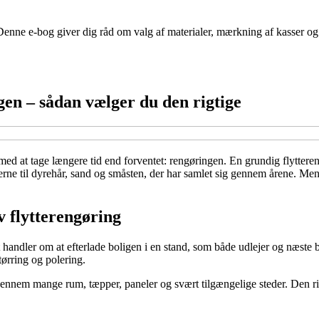
. Denne e-bog giver dig råd om valg af materialer, mærkning af kasser og
ngen – sådan vælger du den rigtige
 med at tage længere tid end forventet: rengøringen. En grundig flytteren
erne til dyrehår, sand og småsten, der har samlet sig gennem årene. Men
v flytterengøring
andler om at efterlade boligen i en stand, som både udlejer og næste b
tørring og polering.
 igennem mange rum, tæpper, paneler og svært tilgængelige steder. Den r