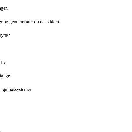
dagen
r og gennemfører du det sikkert
lytte?
 liv
igtige
nlægningssystemer
d