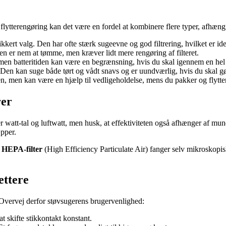
flytterengøring kan det være en fordel at kombinere flere typer, afhængi
ikkert valg. Den har ofte stærk sugeevne og god filtrering, hvilket er idee
en er nem at tømme, men kræver lidt mere rengøring af filteret.
 men batteritiden kan være en begrænsning, hvis du skal igennem en hel
. Den kan suge både tørt og vådt snavs og er uundværlig, hvis du skal g
gen, men kan være en hjælp til vedligeholdelse, mens du pakker og flytter
rer
er watt-tal og luftwatt, men husk, at effektiviteten også afhænger af m
æpper.
t
HEPA-filter
(High Efficiency Particulate Air) fanger selv mikroskopiske
ettere
n. Overvej derfor støvsugerens brugervenlighed:
 skifte stikkontakt konstant.