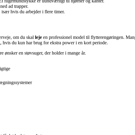
 Et fugemundstykke er uundværligt til hjørner og kanter.
ned ad trapper.
især hvis du arbejder i flere timer.
verveje, om du skal
leje
en professionel model til flytterengøringen. Ma
 hvis du kun har brug for ekstra power i en kort periode.
are ønsker en støvsuger, der holder i mange år.
igtige
nlægningssystemer