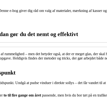
. Denne e-bog giver dig råd om valg af materialer, mærkning af kasser og
an gør du det nemt og effektivt
af rummelighed – men det betyder også, at der er meget glas, der skal ho
pgave. Heldigvis findes der metoder og tricks, der gør arbejdet både n
dspunkt
tidspunkt. Undgå at pudse vinduer i direkte sollys – det får vandet til at t
 er
to til fire gange om året
passende, men hvis du bor tæt på en trafiker