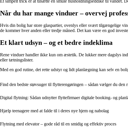
Et simpelt trick er at tilsætte en smule husholdningseddike til vandet. 
Når du har mange vinduer – overvej profes
Hvis din bolig har store glaspartier, ovenlys eller svært tilgængelige 
de kommer hver anden eller tredje måned. Det kan være en god investeri
Et klart udsyn – og et bedre indeklima
Rene vinduer handler ikke kun om æstetik. De lukker mere dagslys ind,
eller tætningslister.
Med en god rutine, det rette udstyr og lidt planlægning kan selv en bo
Find den bedste støvsuger til flytterengøringen – sådan vælger du den r
Digital flytning: Sådan udnytter flyttefirmaer digitale booking- og pla
Hjælp teenagere med at falde til i deres nye hjem og nabolag
Flytning med elevator – gode råd til en smidig og effektiv proces