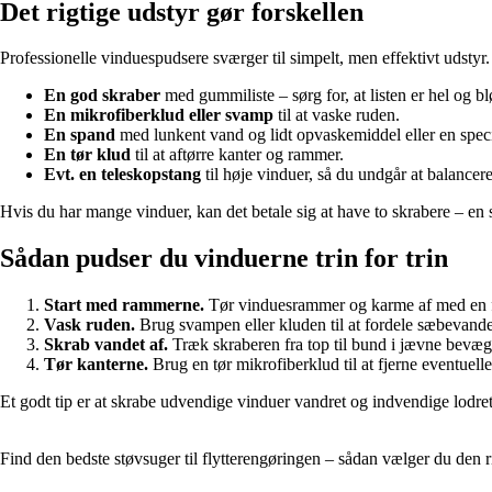
Det rigtige udstyr gør forskellen
Professionelle vinduespudsere sværger til simpelt, men effektivt udstyr
En god skraber
med gummiliste – sørg for, at listen er hel og blø
En mikrofiberklud eller svamp
til at vaske ruden.
En spand
med lunkent vand og lidt opvaskemiddel eller en speci
En tør klud
til at aftørre kanter og rammer.
Evt. en teleskopstang
til høje vinduer, så du undgår at balancere
Hvis du har mange vinduer, kan det betale sig at have to skrabere – en s
Sådan pudser du vinduerne trin for trin
Start med rammerne.
Tør vinduesrammer og karme af med en fug
Vask ruden.
Brug svampen eller kluden til at fordele sæbevande
Skrab vandet af.
Træk skraberen fra top til bund i jævne bevæg
Tør kanterne.
Brug en tør mikrofiberklud til at fjerne eventuelle d
Et godt tip er at skrabe udvendige vinduer vandret og indvendige lodret 
Find den bedste støvsuger til flytterengøringen – sådan vælger du den r