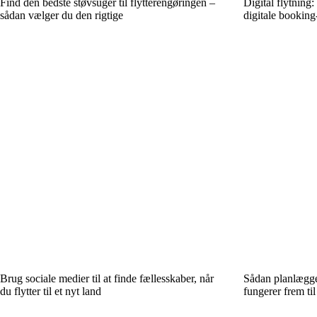
Find den bedste støvsuger til flytterengøringen –
Digital flytning:
sådan vælger du den rigtige
digitale bookin
Brug sociale medier til at finde fællesskaber, når
Sådan planlægge
du flytter til et nyt land
fungerer frem til