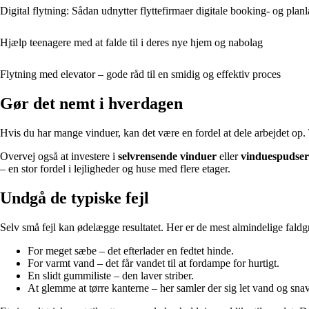
Digital flytning: Sådan udnytter flyttefirmaer digitale booking- og pla
Hjælp teenagere med at falde til i deres nye hjem og nabolag
Flytning med elevator – gode råd til en smidig og effektiv proces
Gør det nemt i hverdagen
Hvis du har mange vinduer, kan det være en fordel at dele arbejdet op.
Overvej også at investere i
selvrensende vinduer
eller
vinduespudsere
– en stor fordel i lejligheder og huse med flere etager.
Undgå de typiske fejl
Selv små fejl kan ødelægge resultatet. Her er de mest almindelige faldg
For meget sæbe – det efterlader en fedtet hinde.
For varmt vand – det får vandet til at fordampe for hurtigt.
En slidt gummiliste – den laver striber.
At glemme at tørre kanterne – her samler der sig let vand og snav