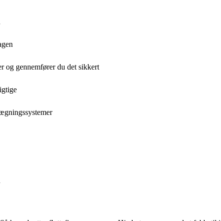
d
dagen
r og gennemfører du det sikkert
igtige
nlægningssystemer
d