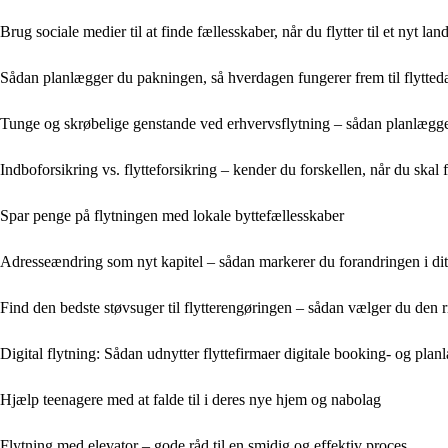
Brug sociale medier til at finde fællesskaber, når du flytter til et nyt lan
Sådan planlægger du pakningen, så hverdagen fungerer frem til flytte
Tunge og skrøbelige genstande ved erhvervsflytning – sådan planlægge
Indboforsikring vs. flytteforsikring – kender du forskellen, når du skal f
Spar penge på flytningen med lokale byttefællesskaber
Adresseændring som nyt kapitel – sådan markerer du forandringen i dit
Find den bedste støvsuger til flytterengøringen – sådan vælger du den r
Digital flytning: Sådan udnytter flyttefirmaer digitale booking- og pla
Hjælp teenagere med at falde til i deres nye hjem og nabolag
Flytning med elevator – gode råd til en smidig og effektiv proces