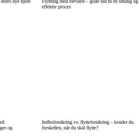
i deres nye hjem
Flytning med elevator – gode råd til en smidig og
effektiv proces
ved
Indboforsikring vs. flytteforsikring – kender du
gger og
forskellen, når du skal flytte?