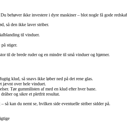
. Du behøver ikke investere i dyre maskiner – blot nogle få gode redska
d, så den ikke laver striber.
alblanding til vinduer.
 på stiger.
tor til de brede ruder og en mindre til små vinduer og hjørner.
tig klud, så snavs ikke løber ned på det rene glas.
t jævnt over hele vinduet.
elser. Tør gummilisten af med en klud efter hver bane.
råber og sikre et pletfrit resultat.
– så kan du nemt se, hvilken side eventuelle striber sidder på.
igtige