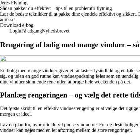
Jeres Flytning
Sådan pakker du effektivt – tips til en problemfri flytning
Lær de bedste teknikker til at pakke dine ejendele effektivt og sikkert
adresse.
Download e-bog
Login
Få adgang
Nyhedsbrevet
Rengøring af bolig med mange vinduer – såd
En bolig med mange vinduer giver et fantastisk lysindfald og en følelse 
sig, og uden en god rutine kan vinduespudsning føles som en uendelig o
dine vinduer skinnende rene uden at bruge hele weekenden på det.
Planlæg rengøringen – og vælg det rette ti
Det første skridt til en effektiv vinduesrengøring er at vælge det rigtige 
morgen er ideel.
Lav en plan for, hvor ofte du vil pudse vinduerne. For de fleste boliger
vinduer kan nøjes med en let aftørring mellem de store rengøringer.