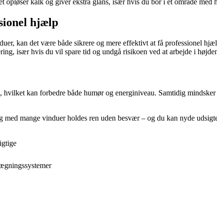
Det opløser kalk og giver ekstra glans, især hvis du bor i et område med 
sionel hjælp
vinduer, kan det være både sikrere og mere effektivt at få professionel 
ng, især hvis du vil spare tid og undgå risikoen ved at arbejde i højde
 hvilket kan forbedre både humør og energiniveau. Samtidig mindsker du
lig med mange vinduer holdes ren uden besvær – og du kan nyde udsigten 
igtige
nlægningssystemer