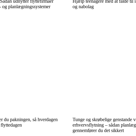
 Sådan udnytter flyttefirmaer
Hjælp teenagere med at falde til 
g- og planlægningssystemer
og nabolag
r du pakningen, så hverdagen
Tunge og skrøbelige genstande 
 flyttedagen
erhvervsflytning – sådan planlæ
gennemfører du det sikkert