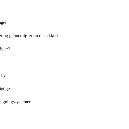
d
dagen
r og gennemfører du det sikkert
lytte?
 liv
igtige
nlægningssystemer